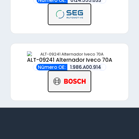
Número OE:
0124.555.033
ALT-09241 Alternador Iveco 70A
Número OE:
1.986.A00.914